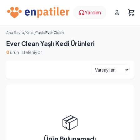
Yardım
Ana Sayfa
/
Kedi
/
Yaşlı
/
Ever Clean
Ever Clean Yaşlı Kedi Ürünleri
0
ürün listeleniyor
📦
Ürün Bulunamadı