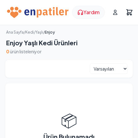
Yardım
Ana Sayfa
/
Kedi
/
Yaşlı
/
Enjoy
Enjoy Yaşlı Kedi Ürünleri
0
ürün listeleniyor
📦
Ürün Bulunamadı