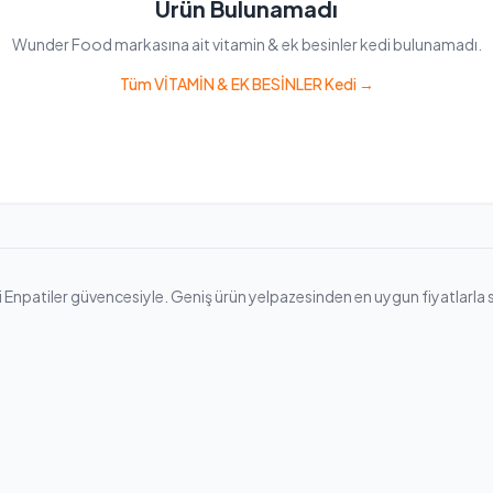
Ürün Bulunamadı
Wunder Food markasına ait vitamin & ek besinler kedi bulunamadı.
Tüm VİTAMİN & EK BESİNLER Kedi →
patiler güvencesiyle. Geniş ürün yelpazesinden en uygun fiyatlarla seçim