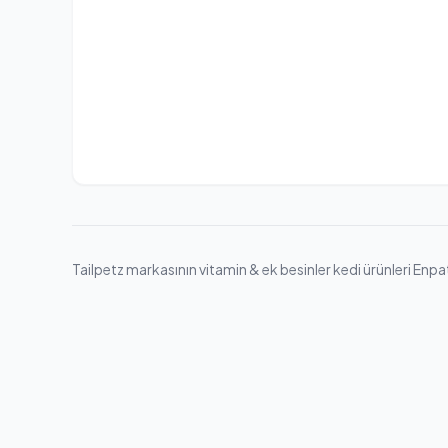
Tailpetz markasının vitamin & ek besinler kedi ürünleri Enpati