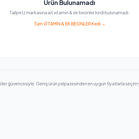
Ürün Bulunamadı
Tailpetz markasına ait vitamin & ek besinler kedi bulunamadı.
Tüm VİTAMİN & EK BESİNLER Kedi →
ler güvencesiyle. Geniş ürün yelpazesinden en uygun fiyatlarla seçim yapab