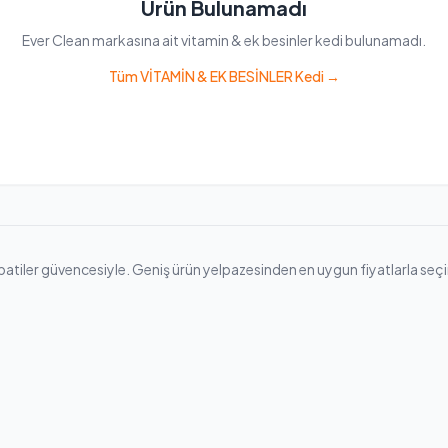
Ürün Bulunamadı
Ever Clean markasına ait vitamin & ek besinler kedi bulunamadı.
Tüm VİTAMİN & EK BESİNLER Kedi →
atiler güvencesiyle. Geniş ürün yelpazesinden en uygun fiyatlarla seçim ya