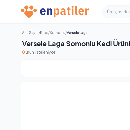
Ana Sayfa
/
Kedi
/
Somonlu
/
Versele Laga
Versele Laga Somonlu Kedi Ürünl
0
ürün listeleniyor