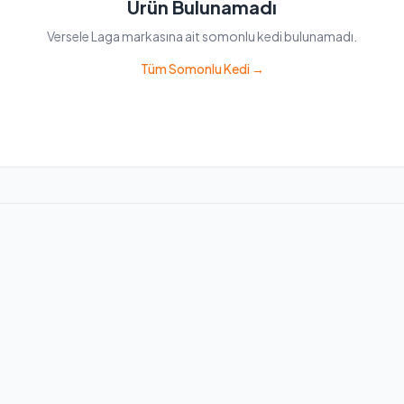
Ürün Bulunamadı
Versele Laga markasına ait somonlu kedi bulunamadı.
Tüm Somonlu Kedi →