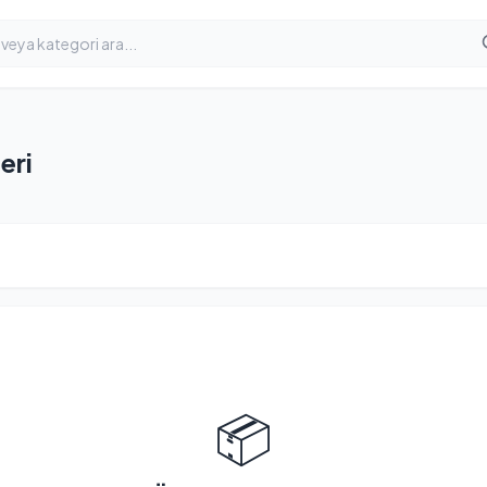
eri
📦