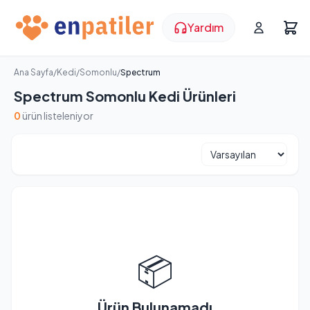
Yardım
Ana Sayfa
/
Kedi
/
Somonlu
/
Spectrum
Spectrum Somonlu Kedi Ürünleri
0
ürün listeleniyor
📦
Ürün Bulunamadı