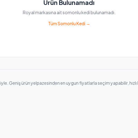
Ürün Bulunamadı
Royal markasına ait somonlu kedi bulunamadı.
Tüm Somonlu Kedi →
. Geniş ürün yelpazesinden en uygun fiyatlarla seçim yapabilir, hızlı kar