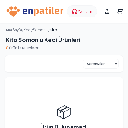
Yardım
Ana Sayfa
/
Kedi
/
Somonlu
/
Kito
Kito Somonlu Kedi Ürünleri
0
ürün listeleniyor
📦
Ürün Bulunamadı