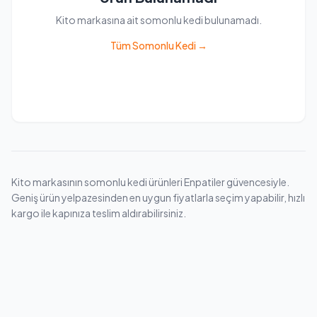
Kito markasına ait somonlu kedi bulunamadı.
Tüm Somonlu Kedi →
Kito markasının somonlu kedi ürünleri Enpatiler güvencesiyle.
Geniş ürün yelpazesinden en uygun fiyatlarla seçim yapabilir, hızlı
kargo ile kapınıza teslim aldırabilirsiniz.