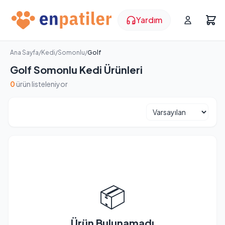
Yardım
Ana Sayfa
/
Kedi
/
Somonlu
/
Golf
Golf Somonlu Kedi Ürünleri
0
ürün listeleniyor
📦
Ürün Bulunamadı