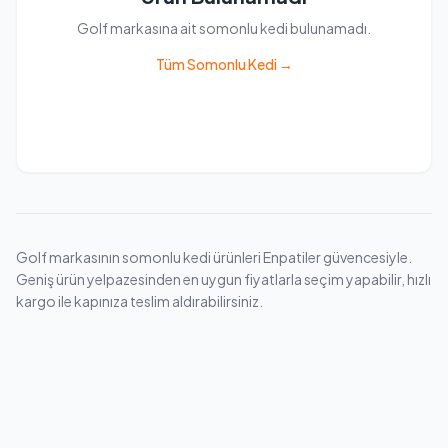
Golf markasına ait somonlu kedi bulunamadı.
Tüm Somonlu Kedi →
Golf markasının somonlu kedi ürünleri Enpatiler güvencesiyle.
Geniş ürün yelpazesinden en uygun fiyatlarla seçim yapabilir, hızlı
kargo ile kapınıza teslim aldırabilirsiniz.