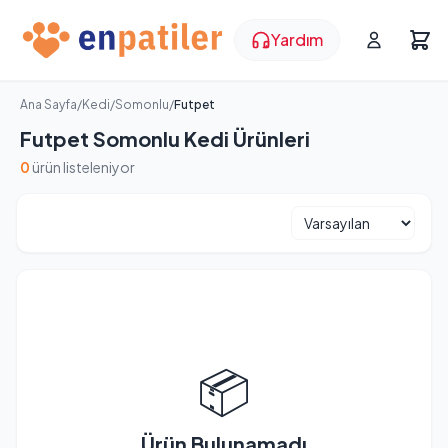
Yardım
Ana Sayfa
/
Kedi
/
Somonlu
/
Futpet
Futpet Somonlu Kedi Ürünleri
0
ürün listeleniyor
📦
Ürün Bulunamadı