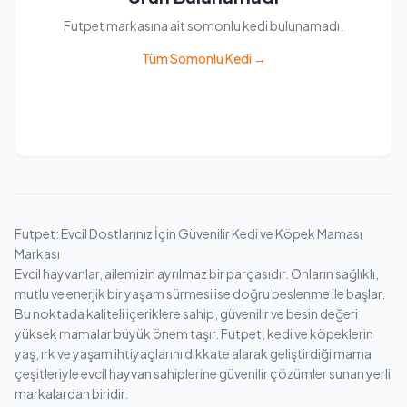
Futpet markasına ait somonlu kedi bulunamadı.
Tüm Somonlu Kedi →
Futpet: Evcil Dostlarınız İçin Güvenilir Kedi ve Köpek Maması
Markası
Evcil hayvanlar, ailemizin ayrılmaz bir parçasıdır. Onların sağlıklı,
mutlu ve enerjik bir yaşam sürmesi ise doğru beslenme ile başlar.
Bu noktada kaliteli içeriklere sahip, güvenilir ve besin değeri
yüksek mamalar büyük önem taşır. Futpet, kedi ve köpeklerin
yaş, ırk ve yaşam ihtiyaçlarını dikkate alarak geliştirdiği mama
çeşitleriyle evcil hayvan sahiplerine güvenilir çözümler sunan yerli
markalardan biridir.