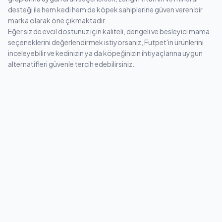
desteği ile hem kedi hem de köpek sahiplerine güven veren bir
marka olarak öne çıkmaktadır.
Eğer siz de evcil dostunuz için kaliteli, dengeli ve besleyici mama
seçeneklerini değerlendirmek istiyorsanız, Futpet'in ürünlerini
inceleyebilir ve kedinizin ya da köpeğinizin ihtiyaçlarına uygun
alternatifleri güvenle tercih edebilirsiniz.