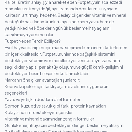
Kaliteli üretim anlayışıyla hareket eden Futpet, yalnızca lezzetli
mamalar üretmeyi değil, aynı zamanda dostlarımızın yaşam
kalitesini artırmayı hedefler. Besleyici içerikler, vitamin ve mineral
desteği ile hazırlanan ürünleri sayesinde hem yavru hem de
yetişkin kedi ve köpeklerin günlük beslenme ihtiyaçlarını
karşılamaya yardımcı olur.
Futpet Neden Tercih Ediliyor?
Evcil hayvan sahipleri için mama seçiminde en önemli kriterlerden
biri içerik kalitesidir. Futpet, ürünlerinde bağışıklık sistemini
destekleyen vitamin ve minerallere yer verirken aynı zamanda
sağlıklı deri yapısı, parlak tüy oluşumu ve güçlü kemik gelişimini
destekleyen besin bileşenleri kullanmaktadır.
Markanın öne çıkan avantajları şunlardır:
Kedi ve köpekler için farklı yaşam evrelerine uygun ürün
seçenekleri
Yavru ve yetişkin dostlara özel formüller
Somon, kuzu eti ve tavuk gibi farklı protein kaynakları
Kolay sindirimi destekleyen içerikler
Vitamin ve mineral bakımından zengin formüller
Günlük enerji ihtiyacını destekleyen dengeli beslenme yaklaşımı
Bu özellikler sayesinde Futpet, hem ilk kez evcil hayvan