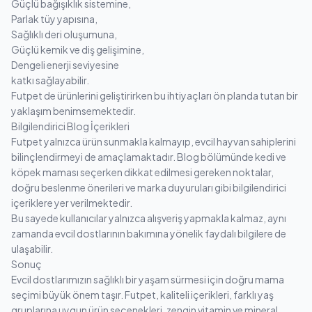
Güçlü bağışıklık sistemine,
Parlak tüy yapısına,
Sağlıklı deri oluşumuna,
Güçlü kemik ve diş gelişimine,
Dengeli enerji seviyesine
katkı sağlayabilir.
Futpet de ürünlerini geliştirirken bu ihtiyaçları ön planda tutan bir
yaklaşım benimsemektedir.
Bilgilendirici Blog İçerikleri
Futpet yalnızca ürün sunmakla kalmayıp, evcil hayvan sahiplerini
bilinçlendirmeyi de amaçlamaktadır. Blog bölümünde kedi ve
köpek maması seçerken dikkat edilmesi gereken noktalar,
doğru beslenme önerileri ve marka duyuruları gibi bilgilendirici
içeriklere yer verilmektedir.
Bu sayede kullanıcılar yalnızca alışveriş yapmakla kalmaz, aynı
zamanda evcil dostlarının bakımına yönelik faydalı bilgilere de
ulaşabilir.
Sonuç
Evcil dostlarımızın sağlıklı bir yaşam sürmesi için doğru mama
seçimi büyük önem taşır. Futpet, kaliteli içerikleri, farklı yaş
gruplarına uygun ürün seçenekleri, zengin vitamin ve mineral