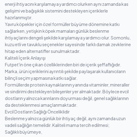
enerji ihtiyacını karşılamaya yardımcı olurken aynı zamanda kas
gelişimi ve bağışıklık sistemini destekleyen içeriklerle
hazırlanmıştır.
Yavru köpekler için özel formüller büyüme dönemine katkı
sağlarken, yetişkin köpek mamaları günlük beslenme
ihtiyaçlarını dengeli şekilde karşılamaya yardımcı olur. Somonlu,
kuzu etli ve tavuklu seçenekler sayesinde farklı damak zevklerine
hitap eden alternatifler sunulmaktadır.
Kaliteli İçerik Anlayışı
Futpet'in öne çıkan özelliklerinden biri de içerik şeffaflığıdır.
Marka, ürün içeriklerini ayrıntılı şekilde paylaşarak kullanıcıların
bilinçli seçim yapmasına katkı sağlar.
Formüllerde protein kaynaklarının yanında vitaminler, mineraller
ve sindirimi destekleyen bileşenler yer almaktadır. Böylece evcil
dostların yalnızca karınlarını doyurması değil, genel sağlıklarının
da desteklenmesi amaçlanmaktadır.
Evcil Dostların Sağlığı Önceliklidir
Beslenme yalnızca günlük bir ihtiyaç değil, aynı zamanda uzun
vadeli sağlığın temelidir. Kaliteli mama tercih edilmesi;
Sağlıklı büyümeye,