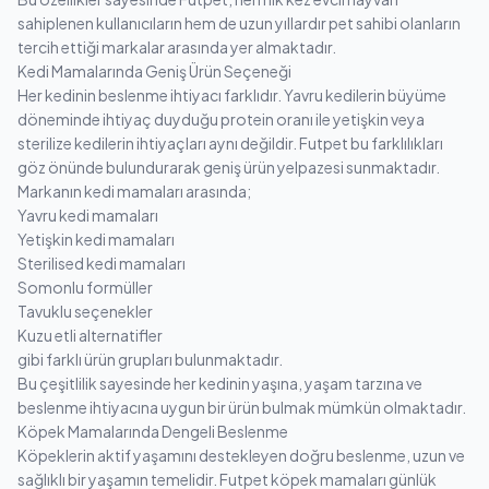
sahiplenen kullanıcıların hem de uzun yıllardır pet sahibi olanların
tercih ettiği markalar arasında yer almaktadır.
Kedi Mamalarında Geniş Ürün Seçeneği
Her kedinin beslenme ihtiyacı farklıdır. Yavru kedilerin büyüme
döneminde ihtiyaç duyduğu protein oranı ile yetişkin veya
sterilize kedilerin ihtiyaçları aynı değildir. Futpet bu farklılıkları
göz önünde bulundurarak geniş ürün yelpazesi sunmaktadır.
Markanın kedi mamaları arasında;
Yavru kedi mamaları
Yetişkin kedi mamaları
Sterilised kedi mamaları
Somonlu formüller
Tavuklu seçenekler
Kuzu etli alternatifler
gibi farklı ürün grupları bulunmaktadır.
Bu çeşitlilik sayesinde her kedinin yaşına, yaşam tarzına ve
beslenme ihtiyacına uygun bir ürün bulmak mümkün olmaktadır.
Köpek Mamalarında Dengeli Beslenme
Köpeklerin aktif yaşamını destekleyen doğru beslenme, uzun ve
sağlıklı bir yaşamın temelidir. Futpet köpek mamaları günlük