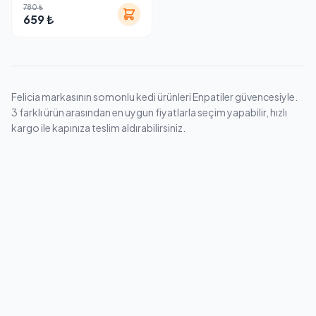
780 ₺
Kısırlaştırılmış Kedi
659 ₺
Maması 2 kg
Felicia markasının somonlu kedi ürünleri Enpatiler güvencesiyle.
3 farklı ürün arasından en uygun fiyatlarla seçim yapabilir, hızlı
kargo ile kapınıza teslim aldırabilirsiniz.