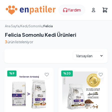
Yardım
Ana Sayfa
/
Kedi
/
Somonlu
/
Felicia
Felicia Somonlu Kedi Ürünleri
3
ürün listeleniyor
%9
%20