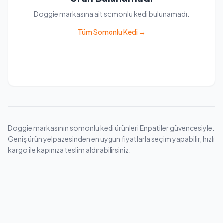
Doggie markasına ait somonlu kedi bulunamadı.
Tüm Somonlu Kedi →
Doggie markasının somonlu kedi ürünleri Enpatiler güvencesiyle.
Geniş ürün yelpazesinden en uygun fiyatlarla seçim yapabilir, hızlı
kargo ile kapınıza teslim aldırabilirsiniz.