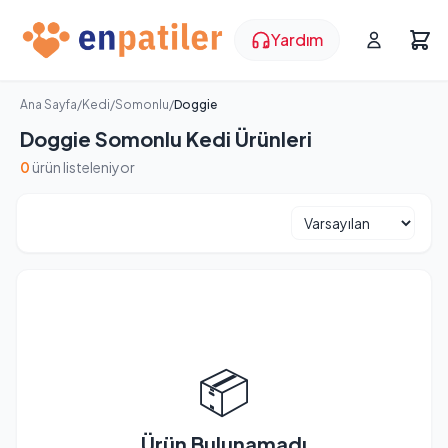
Yardım
Ana Sayfa
/
Kedi
/
Somonlu
/
Doggie
Doggie Somonlu Kedi Ürünleri
0
ürün listeleniyor
📦
Ürün Bulunamadı