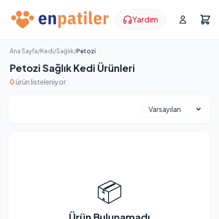
Yardım
Ana Sayfa
/
Kedi
/
Sağlık
/
Petozi
Petozi Sağlık Kedi Ürünleri
0
ürün listeleniyor
📦
Ürün Bulunamadı