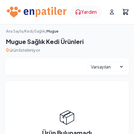
Yardım
Ana Sayfa
/
Kedi
/
Sağlık
/
Mugue
Mugue Sağlık Kedi Ürünleri
0
ürün listeleniyor
📦
Ürün Bulunamadı