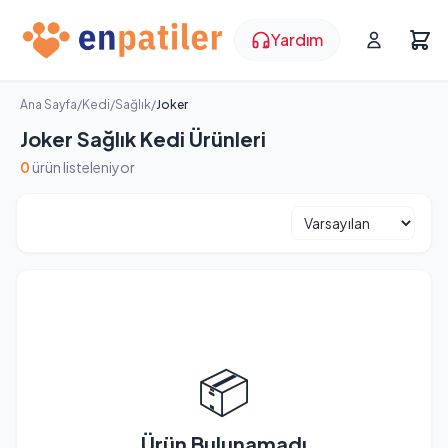
Yardım
Ana Sayfa
/
Kedi
/
Sağlık
/
Joker
Joker Sağlık Kedi Ürünleri
0
ürün listeleniyor
📦
Ürün Bulunamadı