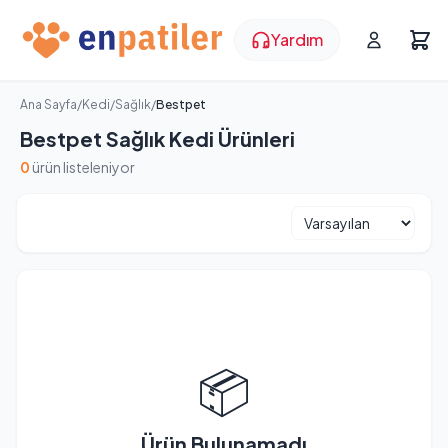
Yardım
Ana Sayfa
/
Kedi
/
Sağlık
/
Bestpet
Bestpet Sağlık Kedi Ürünleri
0
ürün listeleniyor
📦
Ürün Bulunamadı