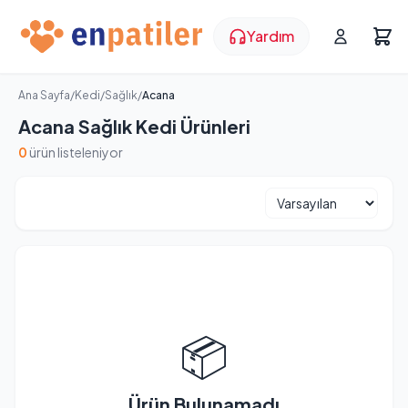
Yardım
Ana Sayfa
/
Kedi
/
Sağlık
/
Acana
Acana Sağlık Kedi Ürünleri
0
ürün listeleniyor
📦
Ürün Bulunamadı