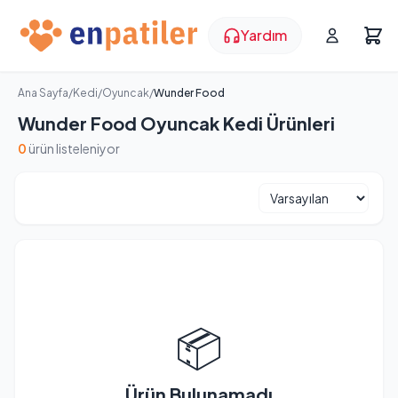
Yardım
Ana Sayfa
/
Kedi
/
Oyuncak
/
Wunder Food
Wunder Food Oyuncak Kedi Ürünleri
0
ürün listeleniyor
📦
Ürün Bulunamadı