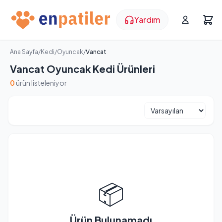
Yardım
Ana Sayfa
/
Kedi
/
Oyuncak
/
Vancat
Vancat Oyuncak Kedi Ürünleri
0
ürün listeleniyor
📦
Ürün Bulunamadı