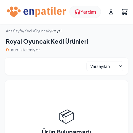
Yardım
Ana Sayfa
/
Kedi
/
Oyuncak
/
Royal
Royal Oyuncak Kedi Ürünleri
0
ürün listeleniyor
📦
Ürün Bulunamadı