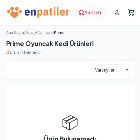
Yardım
Ana Sayfa
/
Kedi
/
Oyuncak
/
Prime
Prime Oyuncak Kedi Ürünleri
0
ürün listeleniyor
📦
Ürün Bulunamadı