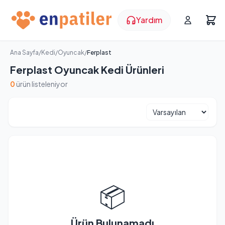
Yardım
Ana Sayfa
/
Kedi
/
Oyuncak
/
Ferplast
Ferplast Oyuncak Kedi Ürünleri
0
ürün listeleniyor
📦
Ürün Bulunamadı