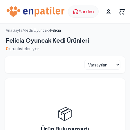
Yardım
Ana Sayfa
/
Kedi
/
Oyuncak
/
Felicia
Felicia Oyuncak Kedi Ürünleri
0
ürün listeleniyor
📦
Ürün Bulunamadı