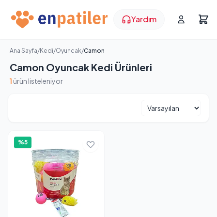
Yardım
Ana Sayfa
/
Kedi
/
Oyuncak
/
Camon
Camon Oyuncak Kedi Ürünleri
1
ürün listeleniyor
%5