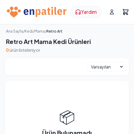
Yardım
Ana Sayfa
/
Kedi
/
Mama
/
Retro Art
Retro Art Mama Kedi Ürünleri
0
ürün listeleniyor
📦
Ürün Bulunamadı