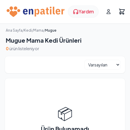
Yardım
Ana Sayfa
/
Kedi
/
Mama
/
Mugue
Mugue Mama Kedi Ürünleri
0
ürün listeleniyor
📦
Ürün Bulunamadı