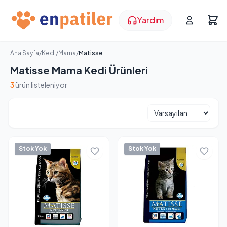
Yardım
Ana Sayfa
/
Kedi
/
Mama
/
Matisse
Matisse Mama Kedi Ürünleri
3
ürün listeleniyor
Stok Yok
Stok Yok