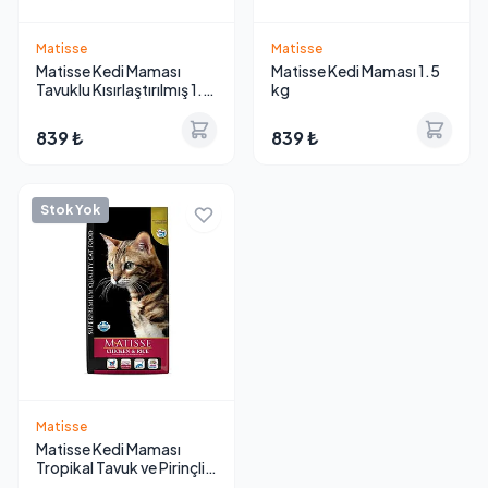
Matisse
Matisse
Matisse Kedi Maması
Matisse Kedi Maması 1.5
Tavuklu Kısırlaştırılmış 1.5
kg
kg
839 ₺
839 ₺
Stok Yok
Matisse
Matisse Kedi Maması
Tropikal Tavuk ve Pirinçli
Yetişkin Kedi Maması 1.5