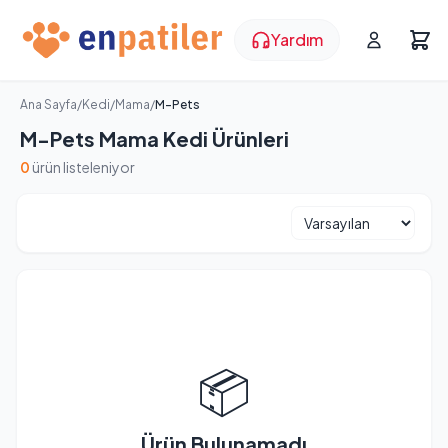
Yardım
Ana Sayfa
/
Kedi
/
Mama
/
M-Pets
M-Pets Mama Kedi Ürünleri
0
ürün listeleniyor
📦
Ürün Bulunamadı