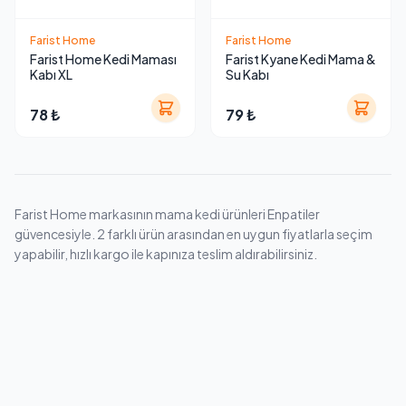
Farist Home
Farist Home
Farist Home Kedi Maması
Farist Kyane Kedi Mama &
Kabı XL
Su Kabı
78 ₺
79 ₺
Farist Home markasının mama kedi ürünleri Enpatiler
güvencesiyle. 2 farklı ürün arasından en uygun fiyatlarla seçim
yapabilir, hızlı kargo ile kapınıza teslim aldırabilirsiniz.