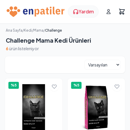
Yardım
Ana Sayfa
/
Kedi
/
Mama
/
Challenge
Challenge Mama Kedi Ürünleri
6
ürün listeleniyor
%5
%5