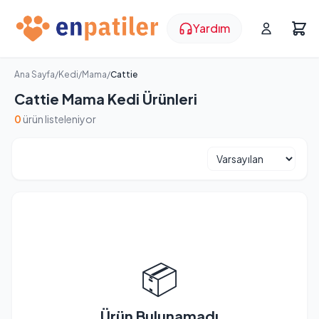
Yardım
Ana Sayfa
/
Kedi
/
Mama
/
Cattie
Cattie Mama Kedi Ürünleri
0
ürün listeleniyor
📦
Ürün Bulunamadı