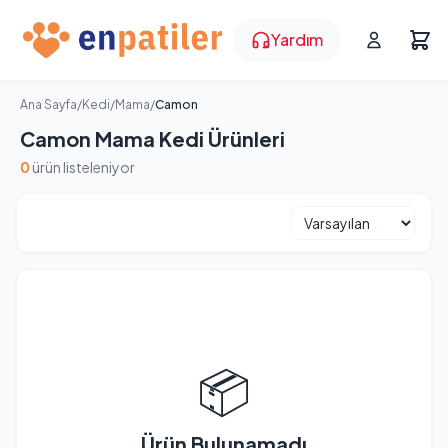
Yardım
Ana Sayfa
/
Kedi
/
Mama
/
Camon
Camon Mama Kedi Ürünleri
0
ürün listeleniyor
📦
Ürün Bulunamadı