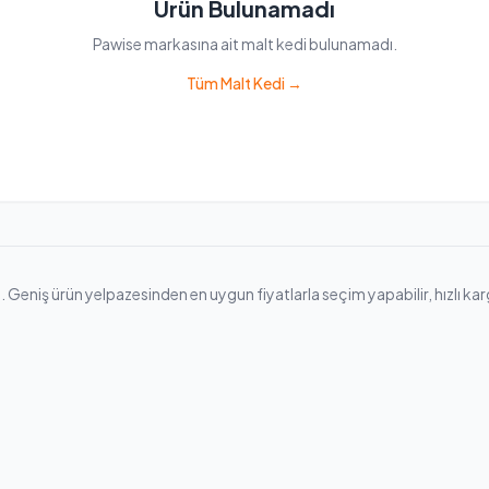
Ürün Bulunamadı
Pawise markasına ait malt kedi bulunamadı.
Tüm Malt Kedi →
Geniş ürün yelpazesinden en uygun fiyatlarla seçim yapabilir, hızlı kargo 