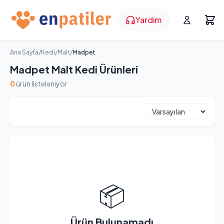
Yardım
Ana Sayfa
/
Kedi
/
Malt
/
Madpet
Madpet Malt Kedi Ürünleri
0
ürün listeleniyor
📦
Ürün Bulunamadı