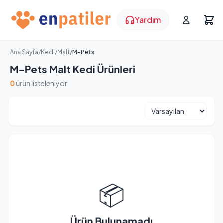
Yardım
Ana Sayfa
/
Kedi
/
Malt
/
M-Pets
M-Pets Malt Kedi Ürünleri
0
ürün listeleniyor
📦
Ürün Bulunamadı