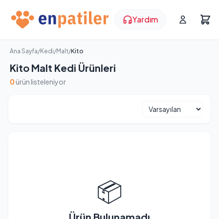
Yardım
Ana Sayfa
/
Kedi
/
Malt
/
Kito
Kito Malt Kedi Ürünleri
0
ürün listeleniyor
📦
Ürün Bulunamadı