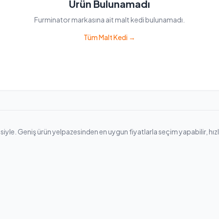
Ürün Bulunamadı
Furminator markasına ait malt kedi bulunamadı.
Tüm Malt Kedi →
le. Geniş ürün yelpazesinden en uygun fiyatlarla seçim yapabilir, hızlı k