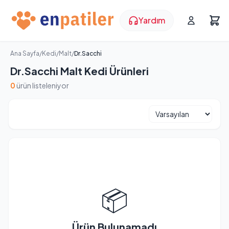
Yardım
Ana Sayfa
/
Kedi
/
Malt
/
Dr.Sacchi
Dr.Sacchi Malt Kedi Ürünleri
0
ürün listeleniyor
📦
Ürün Bulunamadı