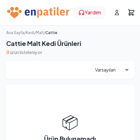
Yardım
Ana Sayfa
/
Kedi
/
Malt
/
Cattie
Cattie Malt Kedi Ürünleri
0
ürün listeleniyor
📦
Ürün Bulunamadı