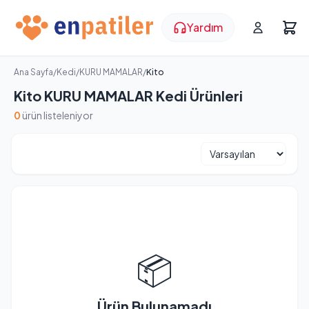
Yardım
Ana Sayfa
/
Kedi
/
KURU MAMALAR
/
Kito
Kito KURU MAMALAR Kedi Ürünleri
0
ürün listeleniyor
📦
Ürün Bulunamadı