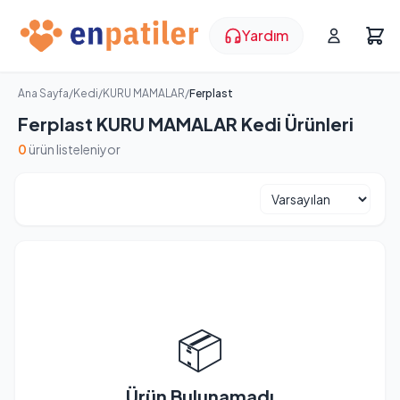
Yardım
Ana Sayfa
/
Kedi
/
KURU MAMALAR
/
Ferplast
Ferplast KURU MAMALAR Kedi Ürünleri
0
ürün listeleniyor
📦
Ürün Bulunamadı