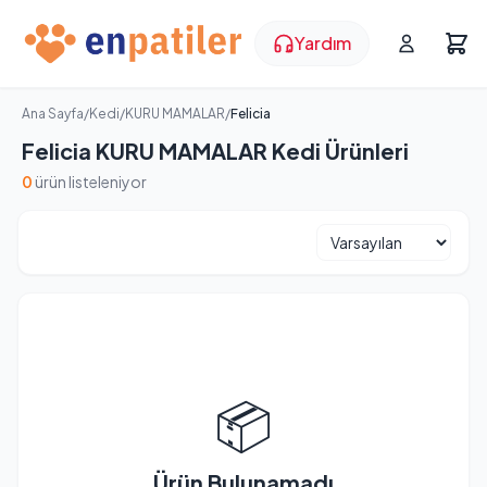
Yardım
Ana Sayfa
/
Kedi
/
KURU MAMALAR
/
Felicia
Felicia KURU MAMALAR Kedi Ürünleri
0
ürün listeleniyor
📦
Ürün Bulunamadı