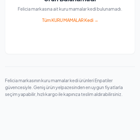
Felicia markasına ait kuru mamalar kedi bulunamadı.
Tüm KURU MAMALAR Kedi →
Felicia markasının kuru mamalar kedi ürünleri Enpatiler
güvencesiyle. Geniş ürün yelpazesinden en uygun fiyatlarla
seçim yapabilir, hızlı kargo ile kapınıza teslim aldırabilirsiniz.