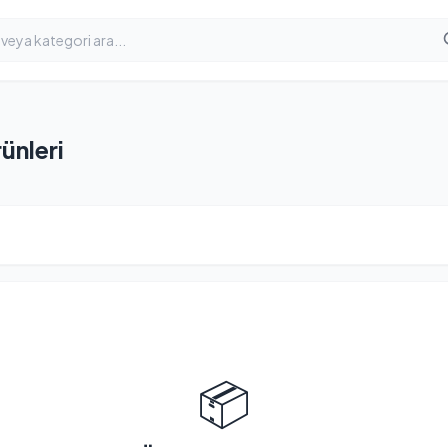
nleri
📦