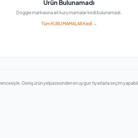
Ürün Bulunamadı
Doggie markasına ait kuru mamalar kedi bulunamadı.
Tüm KURU MAMALAR Kedi →
cesiyle. Geniş ürün yelpazesinden en uygun fiyatlarla seçim yapabilir, hı