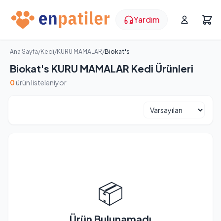
Yardım
Ana Sayfa
/
Kedi
/
KURU MAMALAR
/
Biokat's
Biokat's KURU MAMALAR Kedi Ürünleri
0
ürün listeleniyor
📦
Ürün Bulunamadı