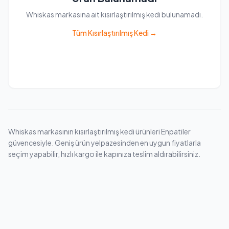
Whiskas markasına ait kısırlaştırılmış kedi bulunamadı.
Tüm Kısırlaştırılmış Kedi →
Whiskas markasının kısırlaştırılmış kedi ürünleri Enpatiler
güvencesiyle. Geniş ürün yelpazesinden en uygun fiyatlarla
seçim yapabilir, hızlı kargo ile kapınıza teslim aldırabilirsiniz.