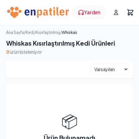
Yardım
Ana Sayfa
/
Kedi
/
Kısırlaştırılmış
/
Whiskas
Whiskas Kısırlaştırılmış Kedi Ürünleri
0
ürün listeleniyor
📦
Ürün Bulunamadı