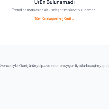
Ürün Bulunamadı
Trendline markasına ait kısırlaştırılmış kedi bulunamadı.
Tüm Kısırlaştırılmış Kedi →
güvencesiyle. Geniş ürün yelpazesinden en uygun fiyatlarla seçim yapabilir,