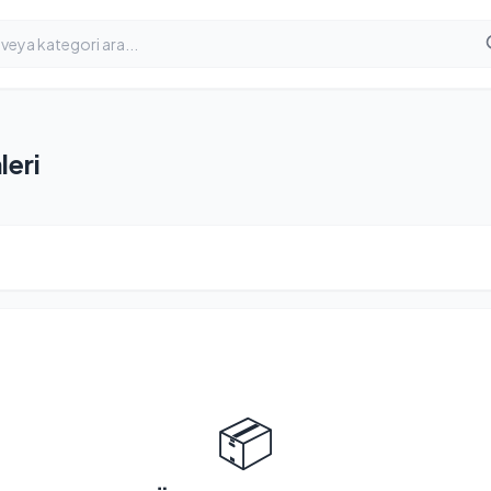
leri
📦