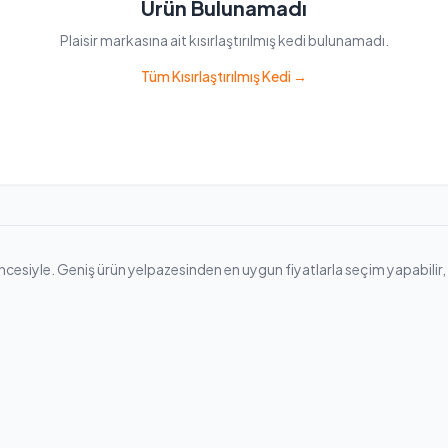
Ürün Bulunamadı
Plaisir markasına ait kısırlaştırılmış kedi bulunamadı.
Tüm Kısırlaştırılmış Kedi →
encesiyle. Geniş ürün yelpazesinden en uygun fiyatlarla seçim yapabilir, hı