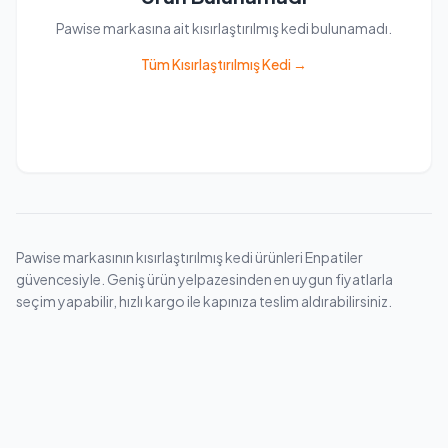
Pawise markasına ait kısırlaştırılmış kedi bulunamadı.
Tüm Kısırlaştırılmış Kedi →
Pawise markasının kısırlaştırılmış kedi ürünleri Enpatiler
güvencesiyle. Geniş ürün yelpazesinden en uygun fiyatlarla
seçim yapabilir, hızlı kargo ile kapınıza teslim aldırabilirsiniz.