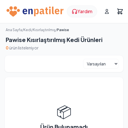
Yardım
Ana Sayfa
/
Kedi
/
Kısırlaştırılmış
/
Pawise
Pawise Kısırlaştırılmış Kedi Ürünleri
0
ürün listeleniyor
📦
Ürün Bulunamadı