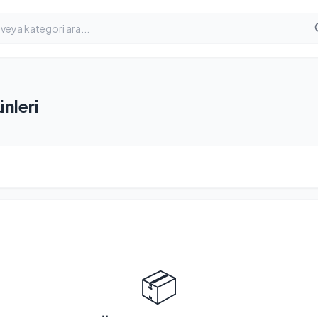
ünleri
📦