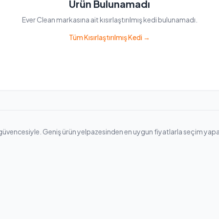
Ürün Bulunamadı
Ever Clean markasına ait kısırlaştırılmış kedi bulunamadı.
Tüm Kısırlaştırılmış Kedi →
 güvencesiyle. Geniş ürün yelpazesinden en uygun fiyatlarla seçim yapabilir